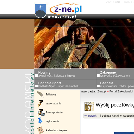
ZAKOPANE I TATRY 
Nowiny
Zakopane
aktualności, kalendarz imprez
wszystko o Zakopanem
Podhale-Sport
Podhale
Podhale-Sport - sport na Podhalu
miejscowości, folklor, powi
nawigacja:
Z-ne.pl
»
Portal Zakopiański
felietony
opowiadania
Wyślij pocztówkę
fotoreportaże
«« powrót
[ zobacz kartki w kategoria
ogłoszenia
kalendarz imprez