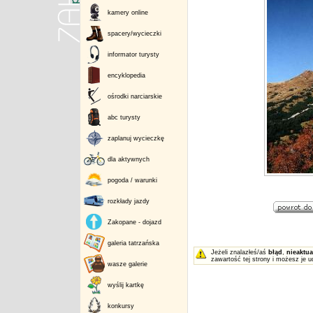
kamery online
spacery/wycieczki
informator turysty
encyklopedia
ośrodki narciarskie
abc turysty
zaplanuj wycieczkę
dla aktywnych
pogoda / warunki
rozkłady jazdy
Zakopane - dojazd
galeria tatrzańska
Jeżeli znalazłeś/aś
błąd
,
nieaktua
zawartość tej strony i możesz je u
wasze galerie
wyślij kartkę
konkursy