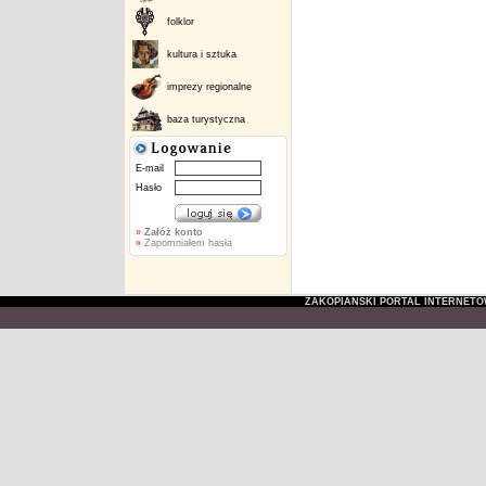
folklor
kultura i sztuka
imprezy regionalne
baza turystyczna
E-mail
Hasło
»
Załóż konto
»
Zapomniałem hasła
ZAKOPIAŃSKI PORTAL INTERNET