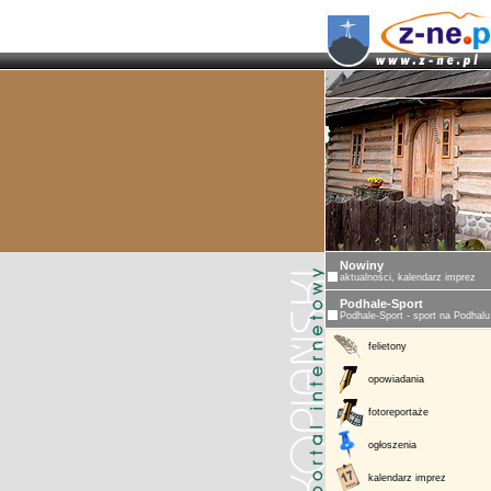
Nowiny
aktualności, kalendarz imprez
Podhale-Sport
Podhale-Sport - sport na Podhalu
felietony
opowiadania
fotoreportaże
ogłoszenia
kalendarz imprez