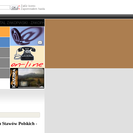
»
Załóż konto
»
Zapomniałem hasła
I - ZAKOPANE - PORTAL ZAKOPIASKI - ZAKOPANE - PORTAL ZAKOPIASKI - Z
u Stawów Polskich -