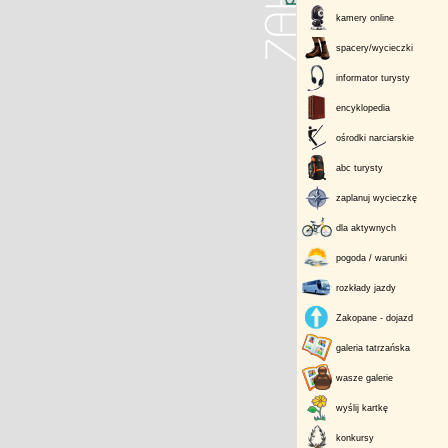
kamery online
spacery/wycieczki
informator turysty
encyklopedia
ośrodki narciarskie
abc turysty
zaplanuj wycieczkę
dla aktywnych
pogoda / warunki
rozkłady jazdy
Zakopane - dojazd
galeria tatrzańska
wasze galerie
wyślij kartkę
konkursy