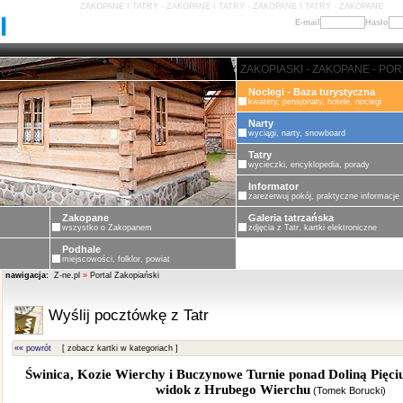
ZAKOPANE I TATRY - ZAKOPANE I TATRY - ZAKOPANE I TATRY - ZAKOPANE
E-mail
Hasło
ZAKOPANE - PORTAL ZAKOPIASK
Noclegi - Baza turystyczna
kwatery, pensjonaty, hotele, noclegi
Narty
wyciągi, narty, snowboard
Tatry
wycieczki, encyklopedia, porady
Informator
zarezerwuj pokój, praktyczne informacje
Zakopane
Galeria tatrzańska
wszystko o Zakopanem
zdjęcia z Tatr, kartki elektroniczne
Podhale
miejscowości, folklor, powiat
nawigacja:
Z-ne.pl
»
Portal Zakopiański
Wyślij pocztówkę z Tatr
«« powrót
[ zobacz kartki w kategoriach ]
Świnica, Kozie Wierchy i Buczynowe Turnie ponad Doliną Pięci
widok z Hrubego Wierchu
(
Tomek Borucki
)