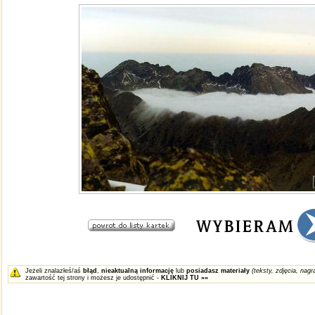
Jeżeli znalazłeś/aś
błąd
,
nieaktualną informację
lub
posiadasz materiały
(teksty, zdjęcia, nagra
zawartość tej strony i możesz je udostępnić -
KLIKNIJ TU »»