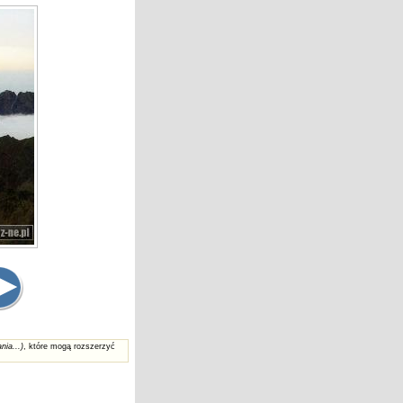
nia...)
, które mogą rozszerzyć