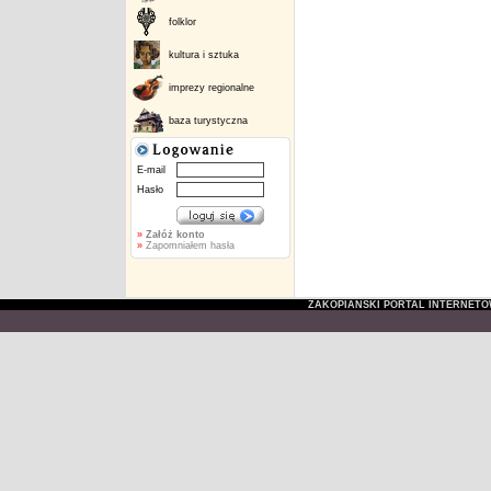
folklor
kultura i sztuka
imprezy regionalne
baza turystyczna
E-mail
Hasło
»
Załóż konto
»
Zapomniałem hasła
ZAKOPIAŃSKI PORTAL INTERNET