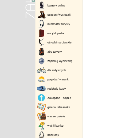
kamery online
spacery/wycieczki
informator turysty
encyklopedia
ośrodki narciarskie
abc turysty
zaplanuj wycieczkę
dla aktywnych
pogoda / warunki
rozkłady jazdy
Zakopane - dojazd
galeria tatrzańska
wasze galerie
wyślij kartkę
konkursy