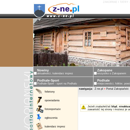
ZAKOPANE I TATRY 
Nowiny
Zakopane
aktualności, kalendarz imprez
wszystko o Zakopanem
Podhale-Sport
Podhale
Podhale-Sport - sport na Podhalu
miejscowości, folklor, powi
nawigacja:
Z-ne.pl
»
Portal Zakopiański
felietony
opowiadania
Jeżeli znalazłeś/aś
błąd
,
nieaktua
fotoreportaże
zawartość tej strony i możesz je u
ogłoszenia
kalendarz imprez