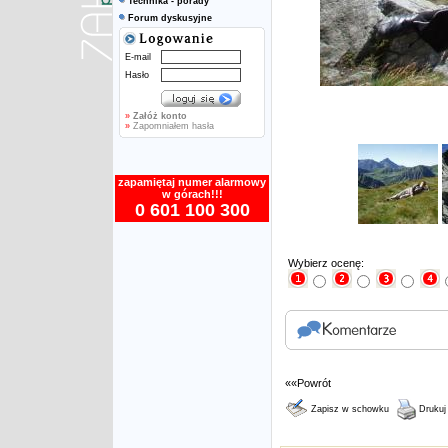
Technika - porady
Forum dyskusyjne
E-mail
Hasło
»
Załóż konto
»
Zapomniałem hasła
zapamiętaj numer alarmowy
w górach!!!
0 601 100 300
Wybierz ocenę:
««Powrót
Zapisz w schowku
Drukuj