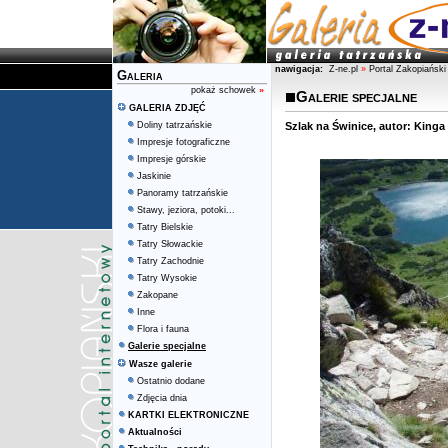
nawigacja:
Z-ne.pl
»
Portal Zakopiański
Galeria
pokaż schowek
»
Galerie specjalne
GALERIA ZDJĘĆ
Doliny tatrzańskie
Szlak na Świnice, autor: Kinga
Impresje fotograficzne
Impresje górskie
Jaskinie
Panoramy tatrzańskie
Stawy, jeziora, potoki...
Tatry Bielskie
Tatry Słowackie
Tatry Zachodnie
Tatry Wysokie
Zakopane
Inne
Flora i fauna
Galerie specjalne
Wasze galerie
Ostatnio dodane
Zdjęcia dnia
KARTKI ELEKTRONICZNE
Aktualności