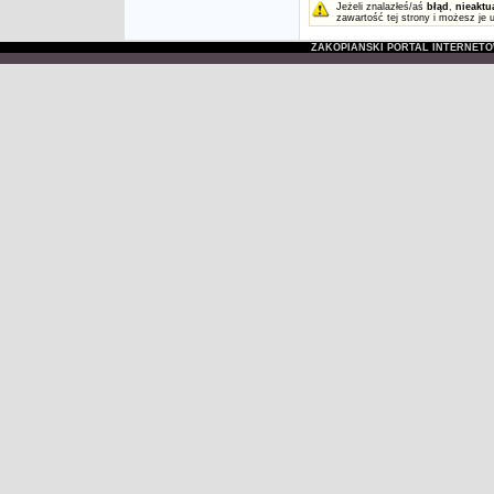
Jeżeli znalazłeś/aś
błąd
,
nieaktu
zawartość tej strony i możesz je 
ZAKOPIAŃSKI PORTAL INTERNET