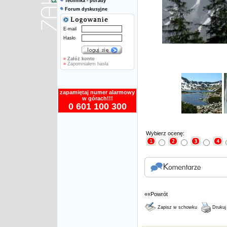
Technika - porady
Forum dyskusyjne
E-mail
Hasło
»
Załóż konto
»
Zapomniałem hasła
zapamiętaj numer alarmowy
w górach!!!
0 601 100 300
Wybierz ocenę:
««Powrót
Zapisz w schowku
Drukuj