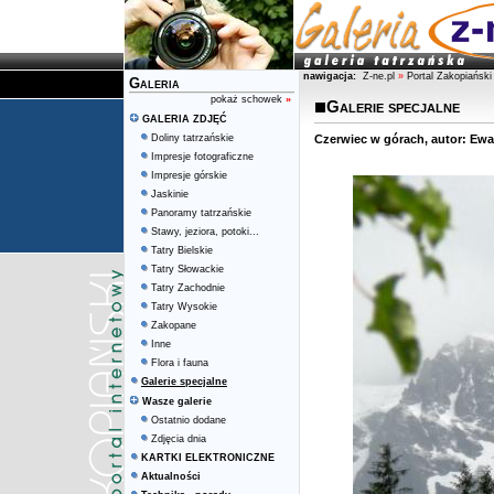
nawigacja:
Z-ne.pl
»
Portal Zakopiański
Galeria
pokaż schowek
»
Galerie specjalne
GALERIA ZDJĘĆ
Doliny tatrzańskie
Czerwiec w górach, autor: Ewa
Impresje fotograficzne
Impresje górskie
Jaskinie
Panoramy tatrzańskie
Stawy, jeziora, potoki...
Tatry Bielskie
Tatry Słowackie
Tatry Zachodnie
Tatry Wysokie
Zakopane
Inne
Flora i fauna
Galerie specjalne
Wasze galerie
Ostatnio dodane
Zdjęcia dnia
KARTKI ELEKTRONICZNE
Aktualności