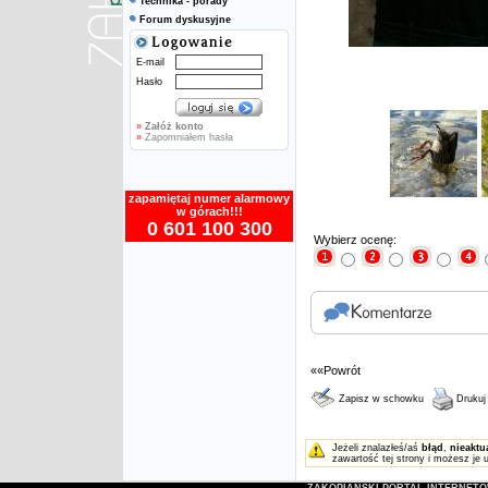
Technika - porady
Forum dyskusyjne
E-mail
Hasło
»
Załóż konto
»
Zapomniałem hasła
zapamiętaj numer alarmowy
w górach!!!
0 601 100 300
Wybierz ocenę:
««Powrót
Zapisz w schowku
Drukuj
Jeżeli znalazłeś/aś
błąd
,
nieaktu
zawartość tej strony i możesz je 