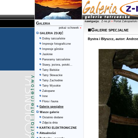
nawigacja:
Z-ne.pl
»
Portal Zakopiański
Galeria
pokaż schowek
»
Galerie specjalne
GALERIA ZDJĘĆ
Doliny tatrzańskie
Bystra i Błyszcz, autor: Andrze
Impresje fotograficzne
Impresje górskie
Jaskinie
Panoramy tatrzańskie
Stawy, jeziora, potoki...
Tatry Bielskie
Tatry Słowackie
Tatry Zachodnie
Tatry Wysokie
Zakopane
Inne
Flora i fauna
Galerie specjalne
Wasze galerie
Ostatnio dodane
Zdjęcia dnia
KARTKI ELEKTRONICZNE
Aktualności