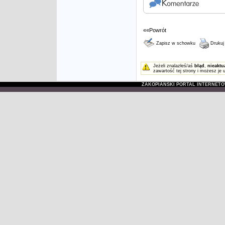
««Powrót
Zapisz w schowku
Drukuj
Jeżeli znalazłeś/aś
błąd
,
nieaktu
zawartość tej strony i możesz je 
ZAKOPIAŃSKI PORTAL INTERNET