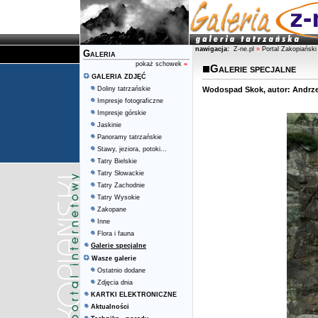
nawigacja:
Z-ne.pl
»
Portal Zakopiański
Galeria
pokaż schowek
»
Galerie specjalne
GALERIA ZDJĘĆ
Doliny tatrzańskie
Wodospad Skok, autor: Andrze
Impresje fotograficzne
Impresje górskie
Jaskinie
Panoramy tatrzańskie
Stawy, jeziora, potoki...
Tatry Bielskie
Tatry Słowackie
Tatry Zachodnie
Tatry Wysokie
Zakopane
Inne
Flora i fauna
Galerie specjalne
Wasze galerie
Ostatnio dodane
Zdjęcia dnia
KARTKI ELEKTRONICZNE
Aktualności