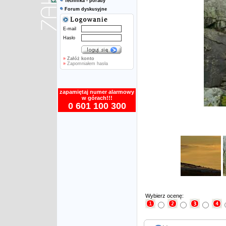
Technika - porady
Forum dyskusyjne
E-mail
Hasło
»
Załóż konto
»
Zapomniałem hasła
zapamiętaj numer alarmowy
w górach!!!
0 601 100 300
Wybierz ocenę: