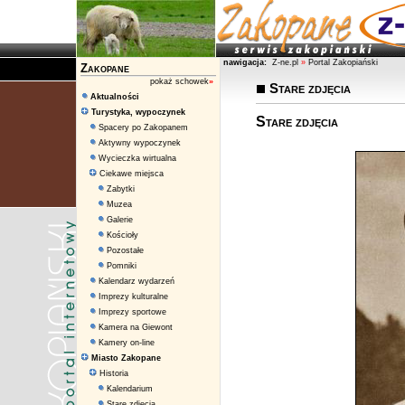
nawigacja:
Z-ne.pl
»
Portal Zakopiański
Zakopane
pokaż schowek
»
Stare zdjęcia
Aktualności
Turystyka, wypoczynek
Stare zdjęcia
Spacery po Zakopanem
Aktywny wypoczynek
Wycieczka wirtualna
Ciekawe miejsca
Zabytki
Muzea
Galerie
Kościoły
Pozostałe
Pomniki
Kalendarz wydarzeń
Imprezy kulturalne
Imprezy sportowe
Kamera na Giewont
Kamery on-line
Miasto Zakopane
Historia
Kalendarium
Stare zdjęcia