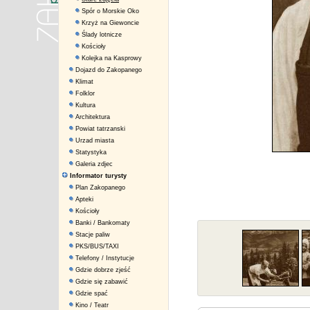
Spór o Morskie Oko
Krzyż na Giewoncie
Ślady lotnicze
Kościoły
Kolejka na Kasprowy
Dojazd do Zakopanego
Klimat
Folklor
Kultura
Architektura
Powiat tatrzanski
Urzad miasta
Statystyka
Galeria zdjec
Informator turysty
Plan Zakopanego
Apteki
Kościoły
Banki / Bankomaty
Stacje paliw
PKS/BUS/TAXI
Telefony / Instytucje
Gdzie dobrze zjeść
Gdzie się zabawić
Gdzie spać
Kino / Teatr