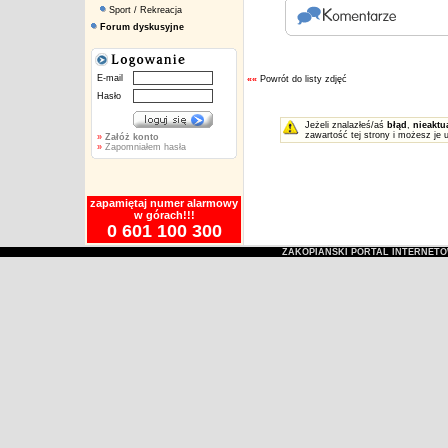
Sport / Rekreacja
Forum dyskusyjne
E-mail
««
Powrót do listy zdjęć
Hasło
Jeżeli znalazłeś/aś
błąd
,
nieaktu
zawartość tej strony i możesz je 
»
Załóż konto
»
Zapomniałem hasła
zapamiętaj numer alarmowy
w górach!!!
0 601 100 300
ZAKOPIAŃSKI PORTAL INTERNET