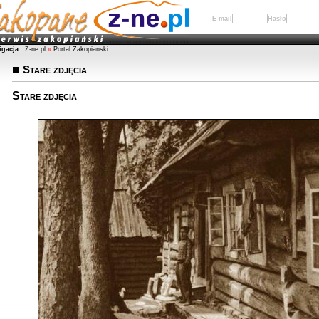
E-mail
Hasło
igacja:
Z-ne.pl
»
Portal Zakopiański
Stare zdjęcia
Stare zdjęcia