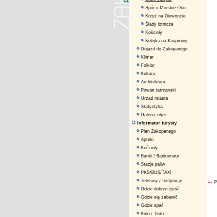
Spór o Morskie Oko
Krzyż na Giewoncie
Ślady lotnicze
Kościoły
Kolejka na Kasprowy
Dojazd do Zakopanego
Klimat
Folklor
Kultura
Architektura
Powiat tatrzanski
Urzad miasta
Statystyka
Galeria zdjec
Informator turysty
Plan Zakopanego
Apteki
Kościoły
Banki / Bankomaty
Stacje paliw
PKS/BUS/TAXI
Telefony / Instytucje
««
P
Gdzie dobrze zjeść
Gdzie się zabawić
Gdzie spać
Kino / Teatr