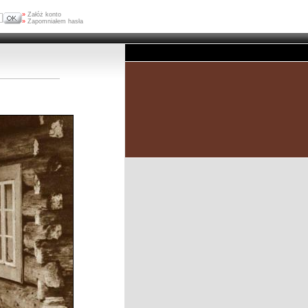
»
Załóż konto
»
Zapomniałem hasła