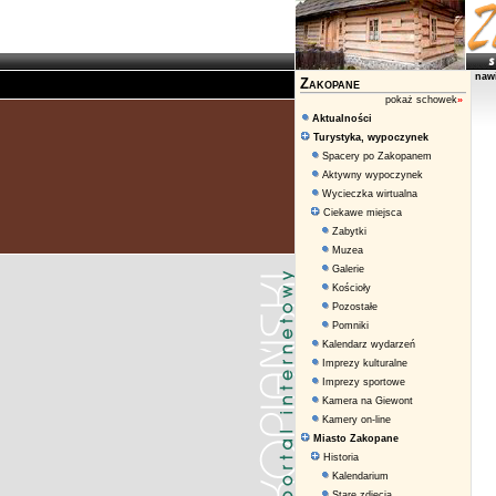
naw
Zakopane
pokaż schowek
»
Aktualności
Turystyka, wypoczynek
Spacery po Zakopanem
Aktywny wypoczynek
Wycieczka wirtualna
Ciekawe miejsca
Zabytki
Muzea
Galerie
Kościoły
Pozostałe
Pomniki
Kalendarz wydarzeń
Imprezy kulturalne
Imprezy sportowe
Kamera na Giewont
Kamery on-line
Miasto Zakopane
Historia
Kalendarium
Stare zdjęcia