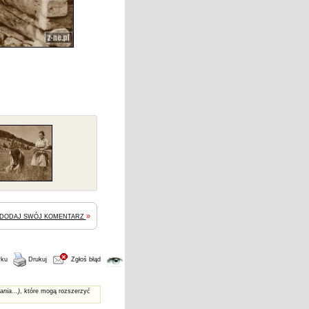
»
DODAJ SWÓJ KOMENTARZ
wku
Drukuj
Zgłoś błąd
ania...)
, które mogą rozszerzyć