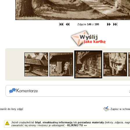
Zdjęcie
146
z
180
owrót do listy zdjęć
Zapisz w scho
Jeżeli znalazłeś/aś
błąd
,
nieaktualną informację
lub
posiadasz materiały
(teksty, zdjęcia, nagr
zawartość tej strony i możesz je udostępnić -
KLIKNIJ TU »»