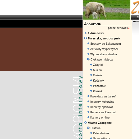
naw
Zakopane
pokaż schowek
»
Aktualności
Turystyka, wypoczynek
Spacery po Zakopanem
Aktywny wypoczynek
Wycieczka wirtualna
Ciekawe miejsca
Zabytki
Muzea
Galerie
Kościoły
Pozostałe
Pomniki
Kalendarz wydarzeń
Imprezy kulturalne
Imprezy sportowe
Kamera na Giewont
Kamery on-line
Miasto Zakopane
Historia
Kalendarium
Stare zdjęcia