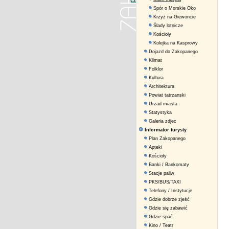
Spór o Morskie Oko
Krzyż na Giewoncie
Ślady lotnicze
Kościoły
Kolejka na Kasprowy
Dojazd do Zakopanego
Klimat
Folklor
Kultura
Architektura
Powiat tatrzanski
Urzad miasta
Statystyka
Galeria zdjec
Informator turysty
Plan Zakopanego
Apteki
Kościoły
Banki / Bankomaty
Stacje paliw
PKS/BUS/TAXI
Telefony / Instytucje
Gdzie dobrze zjeść
Gdzie się zabawić
Gdzie spać
Kino / Teatr