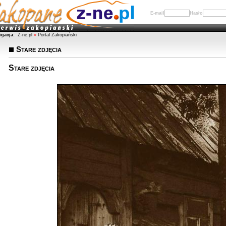
E-mail
Hasło
igacja:
Z-ne.pl
»
Portal Zakopiański
Stare zdjęcia
Stare zdjęcia