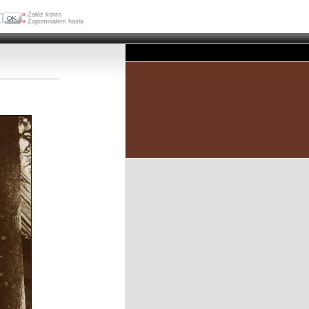
»
Załóż konto
»
Zapomniałem hasła