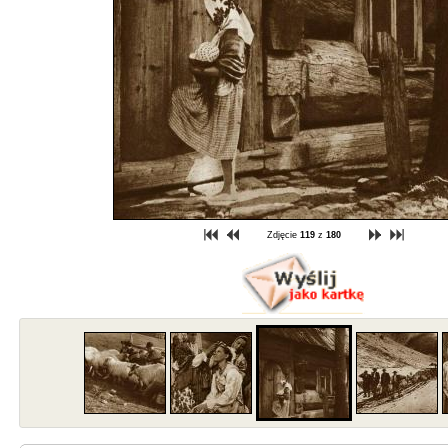
Zdjęcie
119
z
180