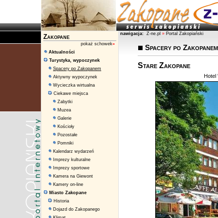
nawigacja:
Z-ne.pl
»
Portal Zakopiański
Zakopane
pokaż schowek
»
Spacery po Zakopanem
Aktualności
Turystyka, wypoczynek
Stare Zakopane
Spacery po Zakopanem
Hotel 
Aktywny wypoczynek
Wycieczka wirtualna
Ciekawe miejsca
Zabytki
Muzea
Galerie
Kościoły
Pozostałe
Pomniki
Kalendarz wydarzeń
Imprezy kulturalne
Imprezy sportowe
Kamera na Giewont
Kamery on-line
Miasto Zakopane
Historia
Dojazd do Zakopanego
Klimat