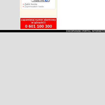
»
Załóż konto
»
Zapomniałem hasła
zapamiętaj numer alarmowy
w górach!!!
0 601 100 300
ZAKOPIAŃSKI PORTAL INTERNET