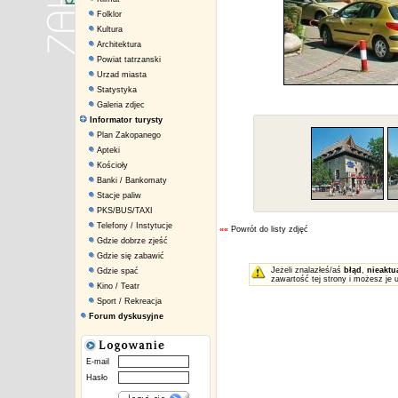
Folklor
Kultura
Architektura
Powiat tatrzanski
Urzad miasta
Statystyka
Galeria zdjec
Informator turysty
Plan Zakopanego
Apteki
Kościoły
Banki / Bankomaty
Stacje paliw
PKS/BUS/TAXI
Telefony / Instytucje
««
Powrót do listy zdjęć
Gdzie dobrze zjeść
Gdzie się zabawić
Jeżeli znalazłeś/aś
błąd
,
nieaktu
Gdzie spać
zawartość tej strony i możesz je 
Kino / Teatr
Sport / Rekreacja
Forum dyskusyjne
E-mail
Hasło