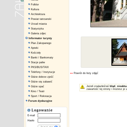
Folklor
Kultura
Architektura
Powiat tatrzanski
Urzad miasta
Statystyka
Galeria zdjec
Informator turysty
Plan Zakopanego
Apteki
Kościoły
Banki / Bankomaty
Stacje paliw
PKS/BUS/TAXI
Telefony / Instytucje
««
Powrót do listy zdjęć
Gdzie dobrze zjeść
Gdzie się zabawić
Jeżeli znalazłeś/aś
błąd
,
nieaktu
Gdzie spać
zawartość tej strony i możesz je 
Kino / Teatr
Sport / Rekreacja
Forum dyskusyjne
E-mail
Hasło