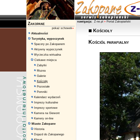
nawigacja:
Z-ne.pl
»
Portal Zakopiański
Zakopane
pokaż schowek
»
Kościoły
Aktualności
Turystyka, wypoczynek
Kościół parafialny
Spacery po Zakopanem
Aktywny wypoczynek
Wycieczka wirtualna
Ciekawe miejsca
Zabytki
Muzea
Galerie
Kościoły
Pozostałe
Pomniki
Kalendarz wydarzeń
Imprezy kulturalne
Imprezy sportowe
Kamera na Giewont
Kamery on-line
Miasto Zakopane
Historia
Dojazd do Zakopanego
Klimat