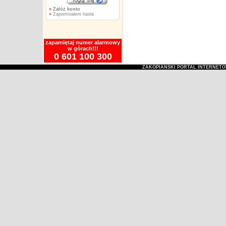
»
Załóż konto
»
Zapomniałem hasła
zapamiętaj numer alarmowy
w górach!!!
0 601 100 300
ZAKOPIAŃSKI PORTAL INTERNET