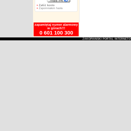
»
Załóż konto
»
Zapomniałem hasła
zapamiętaj numer alarmowy
w górach!!!
0 601 100 300
ZAKOPIAŃSKI PORTAL INTERNET