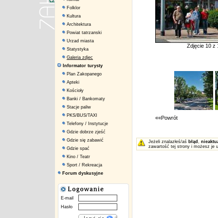
Folklor
Kultura
Architektura
Powiat tatrzanski
Urzad miasta
Zdjęcie 10 z
Statystyka
Galeria zdjec
Informator turysty
Plan Zakopanego
Apteki
Kościoły
Banki / Bankomaty
Stacje paliw
PKS/BUS/TAXI
««Powrót
Telefony / Instytucje
Gdzie dobrze zjeść
Gdzie się zabawić
Jeżeli znalazłeś/aś
błąd
,
nieaktu
zawartość tej strony i możesz je 
Gdzie spać
Kino / Teatr
Sport / Rekreacja
Forum dyskusyjne
E-mail
Hasło