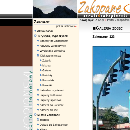
nawigacja:
Z-ne.pl
»
Portal Zakopiański
Zakopane
pokaż schowek
»
Galeria zdjec
Aktualności
Turystyka, wypoczynek
Zakopane_123
Spacery po Zakopanem
Aktywny wypoczynek
Wycieczka wirtualna
Ciekawe miejsca
Zabytki
Muzea
Galerie
Kościoły
Pozostałe
Pomniki
Kalendarz wydarzeń
Imprezy kulturalne
Imprezy sportowe
Kamera na Giewont
Kamery on-line
Miasto Zakopane
Historia
Dojazd do Zakopanego
Klimat