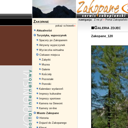
nawigacja:
Z-ne.pl
»
Portal Zakopiański
Zakopane
pokaż schowek
»
Galeria zdjec
Aktualności
Turystyka, wypoczynek
Zakopane_120
Spacery po Zakopanem
Aktywny wypoczynek
Wycieczka wirtualna
Ciekawe miejsca
Zabytki
Muzea
Galerie
Kościoły
Pozostałe
Pomniki
Kalendarz wydarzeń
Imprezy kulturalne
Imprezy sportowe
Kamera na Giewont
Kamery on-line
Miasto Zakopane
Historia
Dojazd do Zakopanego
Klimat