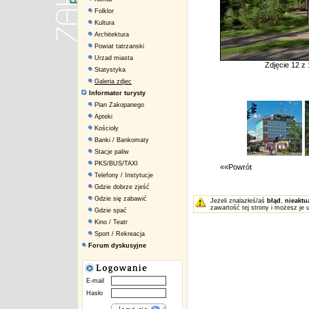
Folklor
Kultura
Architektura
Powiat tatrzanski
Urzad miasta
Zdjęcie 12 z
Statystyka
Galeria zdjec
Informator turysty
Plan Zakopanego
Apteki
Kościoły
Banki / Bankomaty
Stacje paliw
PKS/BUS/TAXI
««Powrót
Telefony / Instytucje
Gdzie dobrze zjeść
Gdzie się zabawić
Jeżeli znalazłeś/aś
błąd
,
nieaktu
zawartość tej strony i możesz je 
Gdzie spać
Kino / Teatr
Sport / Rekreacja
Forum dyskusyjne
E-mail
Hasło