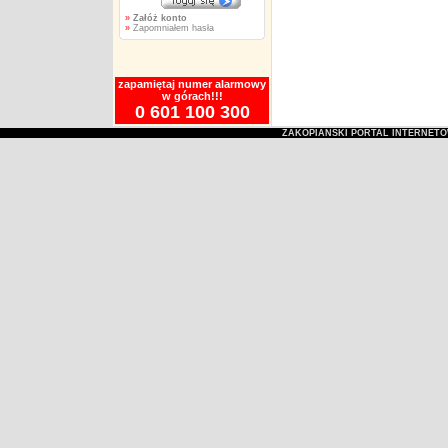
»
Załóż konto
»
Zapomniałem hasła
zapamiętaj numer alarmowy
w górach!!!
0 601 100 300
ZAKOPIAŃSKI PORTAL INTERNET