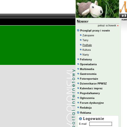
naw
Nowiny
pokaż schowek
»
Przegląd prasy i nowin
Zakopane
Tatry
Podhale
Kultura
Narty
Felietony
Opowiadania
Multimedia
Gastronomia
Fotoreportaże
Dziennikarze PPWSZ
Kalendarz imprez
Pogoda/kamery
Ogłoszenia
Forum dyskusyjne
Redakcja
Reklama
E-mail