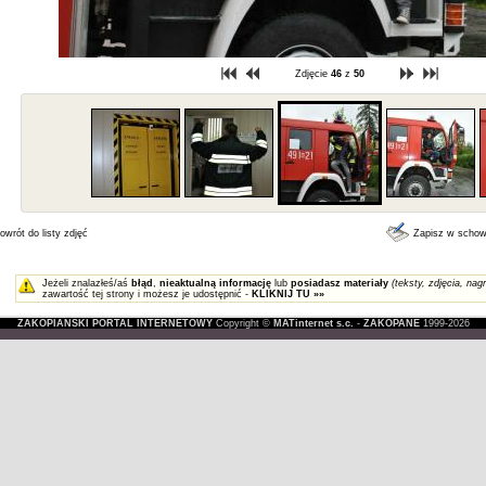
Zdjęcie
46
z
50
owrót do listy zdjęć
Zapisz w scho
Jeżeli znalazłeś/aś
błąd
,
nieaktualną informację
lub
posiadasz materiały
(teksty, zdjęcia, nagr
zawartość tej strony i możesz je udostępnić -
KLIKNIJ TU »»
ZAKOPIAŃSKI PORTAL INTERNETOWY
Copyright ©
MATinternet s.c.
-
ZAKOPANE
1999-2026