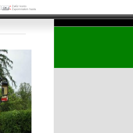
»
Załóż konto
»
Zapomniałem hasła