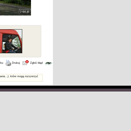
wku
Drukuj
Zgłoś błąd
ania...)
, które mogą rozszerzyć