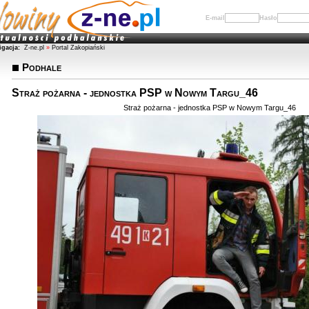
E-mail
Hasło
igacja:
Z-ne.pl
»
Portal Zakopiański
Podhale
Straż pożarna - jednostka PSP w Nowym Targu_46
Straż pożarna - jednostka PSP w Nowym Targu_46