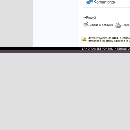
««Powrót
Zapisz w schowku
Drukuj
Jeżeli znalazłeś/aś
błąd
,
nieaktu
zawartość tej strony i możesz je 
ZAKOPIAŃSKI PORTAL INTERNET