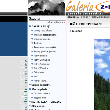
nawigacja:
Z-ne.pl
»
Portal Zakopiański
Galeria
pokaż schowek
»
Galerie specjalne
GALERIA ZDJĘĆ
Doliny tatrzańskie
1 miejsce
Impresje fotograficzne
Impresje górskie
Jaskinie
Panoramy tatrzańskie
Stawy, jeziora, potoki...
Tatry Bielskie
Tatry Słowackie
Tatry Zachodnie
Tatry Wysokie
Zakopane
Inne
Flora i fauna
Galerie specjalne
Wasze galerie
Ostatnio dodane
Zdjęcia dnia
KARTKI ELEKTRONICZNE
Aktualności