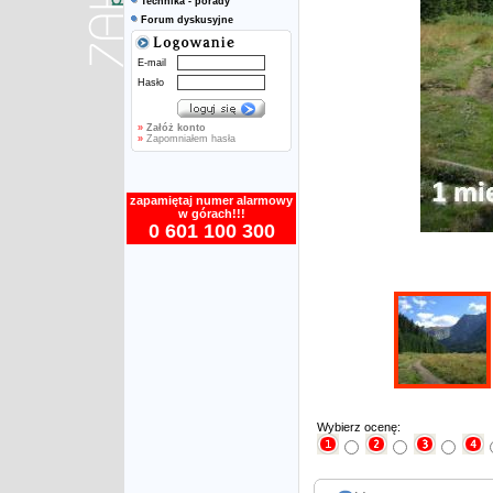
Technika - porady
Forum dyskusyjne
E-mail
Hasło
»
Załóż konto
»
Zapomniałem hasła
zapamiętaj numer alarmowy
w górach!!!
0 601 100 300
Wybierz ocenę: