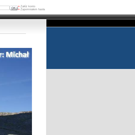
»
Załóż konto
»
Zapomniałem hasła