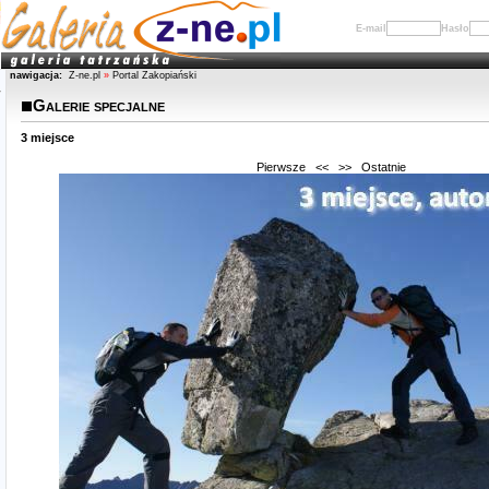
E-mail
Hasło
nawigacja:
Z-ne.pl
»
Portal Zakopiański
Galerie specjalne
3 miejsce
Pierwsze
<<
>>
Ostatnie