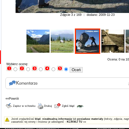
Zdjęcie 3 z 169 :: dodano: 2009-11-23
Ocena: 0 na 10
Wybierz ocenę:
««Powrót
Zapisz w schowku
Drukuj
Zgłoś błąd
Jeżeli znalazłeś/aś
błąd
,
nieaktualną informację
lub
posiadasz materiały
(teksty, zdjęcia, nagr
zawartość tej strony i możesz je udostępnić -
KLIKNIJ TU »»