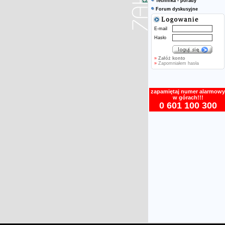
Technika - porady
Forum dyskusyjne
E-mail
Hasło
»
Załóż konto
»
Zapomniałem hasła
zapamiętaj numer alarmowy
w górach!!!
0 601 100 300