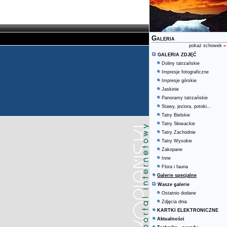
Galeria
pokaż schowek
»
GALERIA ZDJĘĆ
Doliny tatrzańskie
Impresje fotograficzne
Impresje górskie
Jaskinie
Panoramy tatrzańskie
Stawy, jeziora, potoki...
Tatry Bielskie
Tatry Słowackie
Tatry Zachodnie
Tatry Wysokie
Zakopane
Inne
Flora i fauna
Galerie specjalne
Wasze galerie
Ostatnio dodane
Zdjęcia dnia
KARTKI ELEKTRONICZNE
Aktualności