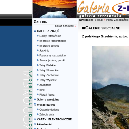
nawigacja:
Z-ne.pl
»
Portal Zakopiański
Galeria
pokaż schowek
»
Galerie specjalne
GALERIA ZDJĘĆ
Doliny tatrzańskie
Z polskiego Grzebienia, autor:
Impresje fotograficzne
Impresje górskie
Jaskinie
Panoramy tatrzańskie
Stawy, jeziora, potoki...
Tatry Bielskie
Tatry Słowackie
Tatry Zachodnie
Tatry Wysokie
Zakopane
Inne
Flora i fauna
Galerie specjalne
Wasze galerie
Ostatnio dodane
Zdjęcia dnia
KARTKI ELEKTRONICZNE
Aktualności