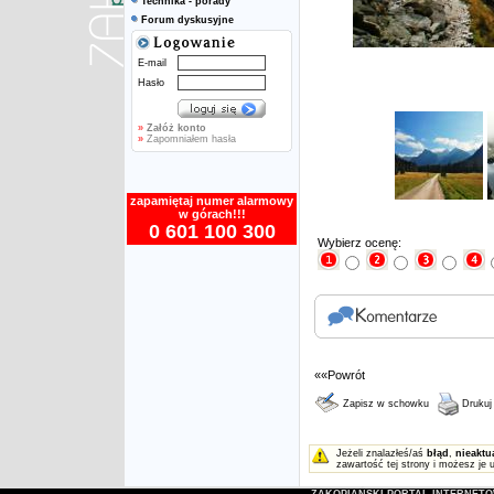
Technika - porady
Forum dyskusyjne
E-mail
Hasło
»
Załóż konto
»
Zapomniałem hasła
zapamiętaj numer alarmowy
w górach!!!
0 601 100 300
Wybierz ocenę:
««Powrót
Zapisz w schowku
Drukuj
Jeżeli znalazłeś/aś
błąd
,
nieaktu
zawartość tej strony i możesz je 